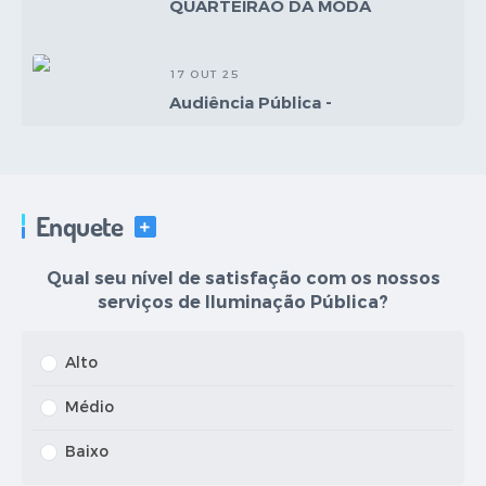
QUARTEIRÃO DA MODA
17 OUT 25
Audiência Pública -
Estacionamento Rotativo
17 OUT 25
Enquete
Audiência Pública -
VER MAIS
Estacionamento Rotativo
Qual seu nível de satisfação com os nossos
serviços de Iluminação Pública?
11 SET 25
LOA 2026
Alto
Médio
Baixo